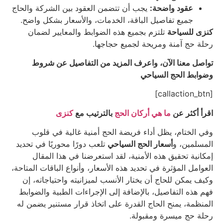
عقود واضحة:
يجب أن تتضمن العقود بين الشركة والحاج
جميع تفاصيل الباقة، الخدمات، والأسعار بشكل واضح.
كنزى للسياحة
تلتزم بجميع هذه الضوابط والمعايير لضمان
رحلة حج آمنة ومريحة لجميع حجاجها.
تواصل معنا الآن،
واعرف المزيد من التفاصيل عن شروط
وضوابط الحج السياحي
[callaction_btn]
اقرأ أكثر عن
ما هي أركان الحج
بالترتيب مع
كنزى
وفي الختام، يظل أداء فريضة الحج أمنية غالية في قلوب
المسلمين، و
أسعار الحج السياحي
تلعب دورًا محوريًا في تحديد
إمكانية تحقيق هذه الأمنية، لقد استعرضنا في هذا المقال
العوامل المؤثرة في تحديد هذه الأسعار، وأنواع الباقات المتاحة،
وكيف يمكن للحاج أن يختار الأنسب لميزانيته واحتياجاته، إن
فهم هذه التفاصيل، بالإضافة إلى الإجراءات الطبية والضوابط
المنظمة، يمنح الحاج القدرة على اتخاذ قرار مستنير يضمن له
رحلة حج ميسرة ومقبولة.