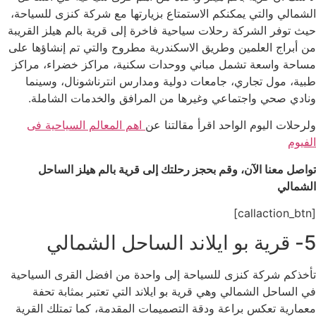
الشمالي والتي يمكنكم الاستمتاع بزيارتها مع شركة كنزى للسياحة،
حيث توفر الشركة رحلات سياحية فاخرة إلى قرية بالم هيلز القريبة
من أبراج العلمين وطريق الاسكندرية مطروح والتي تم إنشاؤها على
مساحة واسعة تشمل مباني ووحدات سكنية، مراكز خضراء، مراكز
طبية، مول تجاري، جامعات دولية ومدارس انترناشونال، وسينما
ونادي صحي واجتماعي وغيرها من المرافق والخدمات الشاملة.
ولرحلات اليوم الواحد اقرأ مقالتنا عن
اهم المعالم السياحية فى
الفيوم
تواصل معنا الآن، وقم بحجز رحلتك إلى
قرية بالم هيلز
الساحل
الشمالي
[callaction_btn]
5- قرية بو ايلاند الساحل الشمالي
تأخذكم شركة كنزى للسياحة إلى واحدة من افضل القرى السياحية
في الساحل الشمالي وهي قرية بو ايلاند التي تعتبر بمثابة تحفة
معمارية تعكس براعة ودقة التصميمات المقدمة، كما تمتلك القرية