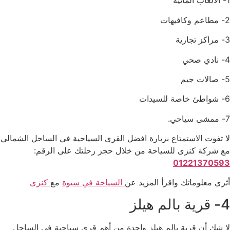
1- الألعاب المائية
2- مطاعم وكافيهات
3- مراكز تجارية
4- نادي صحي
5- صالات جيم
6- شواطئ خاصة للسيدات
7- ممشى سياحي.
لا تفوت الاستمتاع بزيارة افضل القرى السياحية في الساحل الشمالي
مع شركة كنزى للسياحة من خلال حجز رحلتك على الرقم:
01221370593
أثري معلوماتك واقرأ المزيد عن
السياحة في سيوة
مع
كنزى
4- قرية بالم هيلز
لا شك أن قرية بالم هيلز واحدة من أهم قرى سياحية في الساحل